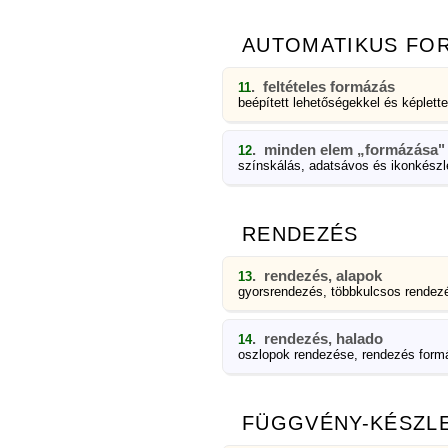
AUTOMATIKUS FO
. feltételes formázás
11
beépített lehetőségekkel és képlette
. minden elem „formázása"
12
színskálás, adatsávos és ikonkész
RENDEZÉS
. rendezés, alapok
13
gyorsrendezés, többkulcsos rendez
. rendezés, halado
14
oszlopok rendezése, rendezés formá
FÜGGVÉNY-KÉSZL