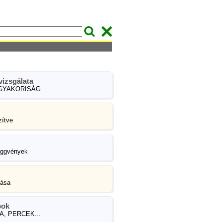
vizsgálata
 GYAKORISÁG
ítve
ggvények
dása
pok
A, PERCEK...