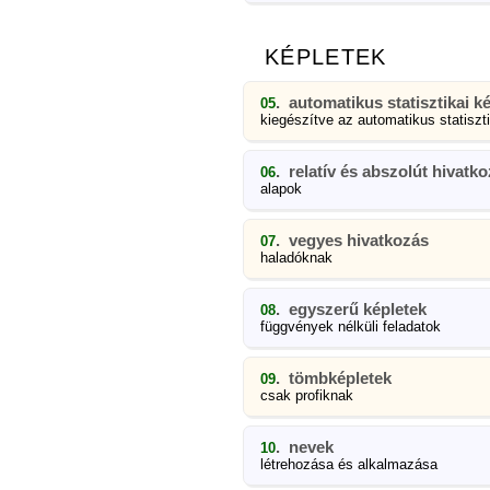
KÉPLETEK
. automatikus statisztikai ké
05
kiegészítve az automatikus statiszt
. relatív és abszolút hivatk
06
alapok
. vegyes hivatkozás
07
haladóknak
. egyszerű képletek
08
függvények nélküli feladatok
. tömbképletek
09
csak profiknak
. nevek
10
létrehozása és alkalmazása