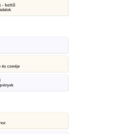
 - kettő
adatok
 és cseréje
l
ggvények
hoz