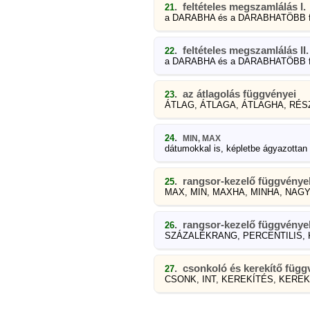
. feltételes megszamlálás I.
21
a DARABHA és a DARABHATÖBB f
. feltételes megszamlálás II.
22
a DARABHA és a DARABHATÖBB f
. az átlagolás függvényei
23
ÁTLAG, ÁTLAGA, ÁTLAGHA, RÉSZ
.
24
MIN, MAX
dátumokkal is, képletbe ágyazottan
. rangsor-kezelő függvények
25
MAX, MIN, MAXHA, MINHA, NAGY,
. rangsor-kezelő függvények
26
SZÁZALÉKRANG, PERCENTILIS, 
. csonkoló és kerekítő füg
27
CSONK, INT, KEREKÍTÉS, KEREK.