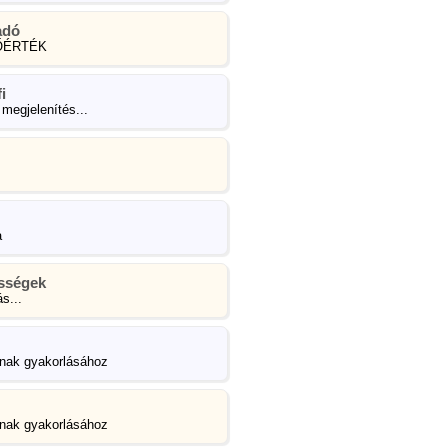
adó
DŐÉRTÉK
i
egjelenítés...
a
sségek
s...
ának gyakorlásához
ának gyakorlásához