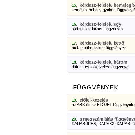
. kérdezz-felelek, bemelegít
15
kérdések néhány gyakori függvényrő
. kérdezz-felelek, egy
16
statisztikai laikus függvények
. kérdezz-felelek, kettő
17
matematikai laikus függvények
. kérdezz-felelek, három
18
dátum- és időkezelés függvényei
FÜGGVÉNYEK
. előjel-kezelés
19
az ABS és az ELŐJEL függvények 
. a megszámlálás függvény
20
DARABÜRES, DARAB2, DARAB fü