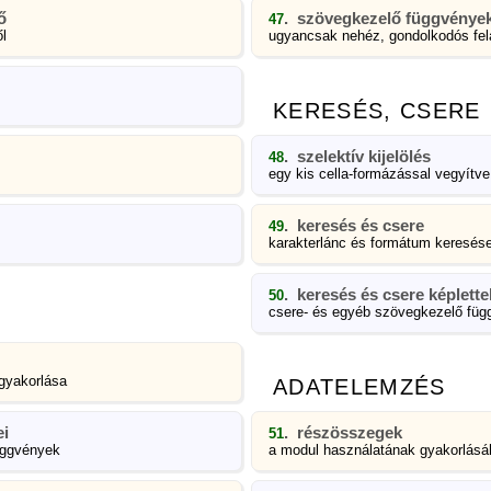
ő
. szövegkezelő függvények
47
l
ugyancsak nehéz, gondolkodós fel
KERESÉS, CSERE
. szelektív kijelölés
48
egy kis cella-formázással vegyítve
. keresés és csere
49
karakterlánc és formátum keresése
. keresés és csere képlette
50
csere- és egyéb szövegkezelő fü
gyakorlása
ADATELEMZÉS
ei
. részösszegek
51
ggvények
a modul használatának gyakorlásá