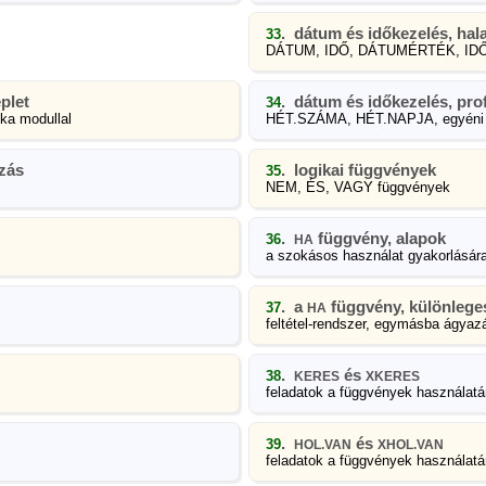
. dátum és időkezelés, hal
33
DÁTUM, IDŐ, DÁTUMÉRTÉK, I
plet
. dátum és időkezelés, prof
34
ika modullal
HÉT.SZÁMA, HÉT.NAPJA, egyéni m
ozás
. logikai függvények
35
NEM, ÉS, VAGY függvények
.
függvény, alapok
36
HA
a szokásos használat gyakorlásár
. a
függvény, különlege
37
HA
feltétel-rendszer, egymásba ágyazá
.
és
38
KERES
XKERES
feladatok a függvények használat
.
és
39
HOL.VAN
XHOL.VAN
feladatok a függvények használat