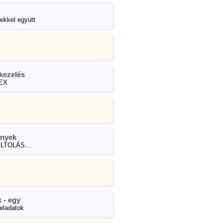
kkel együtt
-kezelés
EX
ények
LTOLÁS...
 - egy
eladatok