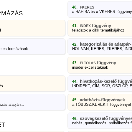
.
40
FKERES
a HAHIBA és a VKERES függvénye
RMÁZÁS
.
függvény
41
INDEX
l
feladatok a cikk tematikájához
. kategorizálás és adatpár
42
letes formázások
HOL.VAN, KERES, FKERES, IND
.
függvény
43
ELTOLÁS
insider excelistáknak
. hivatkozás-kezelő függv
44
és
INDIREKT, CÍM, SOR, OSZLOP, E
. adatbázis-függvények
45
zás alapján...
a TÖBBSZ.KEREKÍT függvénnyel
. szövegkezelő függvények
46
nehéz, gondolkodós, próbálkozós f
ET