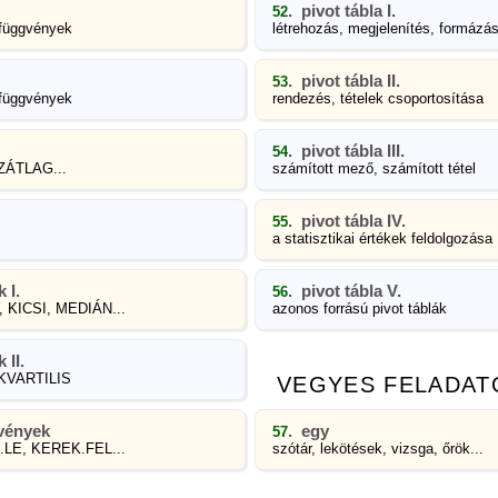
. pivot tábla I.
52
üggvények
létrehozás, megjelenítés, formázás
. pivot tábla II.
53
üggvények
rendezés, tételek csoportosítása
. pivot tábla III.
54
ÁTLAG...
számított mező, számított tétel
. pivot tábla IV.
55
a statisztikai értékek feldolgozása
 I.
. pivot tábla V.
56
 KICSI, MEDIÁN...
azonos forrású pivot táblák
 II.
KVARTILIS
VEGYES FELADAT
gvények
. egy
57
LE, KEREK.FEL...
szótár, lekötések, vizsga, őrök...