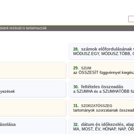
datok leírását is tartalmazzák
. számok előfordulásának 
28
MÓDUSZ.EGY, MÓDUSZ.TÖBB,
.
29
SZUM
az ÖSSZESÍT függvénnyel kiegész
. feltételes összeadás
30
élyezések
a SZUMHA és a SZUMHATÖBB fü
.
31
SZORZATÖSSZEG
tartományok szorzatainak összea
ásolása
. dátum és időkezelés, ala
32
MA, MOST, ÉV, HÓNAP, NAP, ÓR