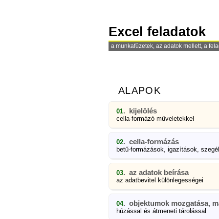
Excel feladatok
a munkafüzetek, az adatok mellett, a fela
ALAPOK
. kijelölés
01
cella-formázó műveletekkel
. cella-formázás
02
betű-formázások, igazítások, szeg
. az adatok beírása
03
az adatbevitel különlegességei
. objektumok mozgatása, m
04
húzással és átmeneti tárolással