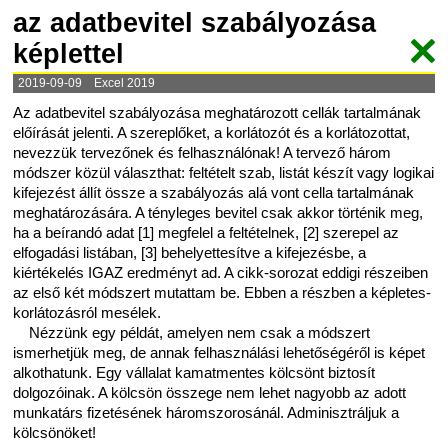
az adatbevitel szabályozása
képlettel
2019-09-09 Excel 2019
Az adatbevitel szabályozása meghatározott cellák tartalmának
előírását jelenti. A szereplőket, a korlátozót és a korlátozottat,
nevezzük tervezőnek és felhasználónak! A tervező három
módszer közül választhat: feltételt szab, listát készít vagy logikai
kifejezést állít össze a szabályozás alá vont cella tartalmának
meghatározására. A tényleges bevitel csak akkor történik meg,
ha a beírandó adat [1] megfelel a feltételnek, [2] szerepel az
elfogadási listában, [3] behelyettesítve a kifejezésbe, a
kiértékelés IGAZ eredményt ad. A cikk-sorozat eddigi részeiben
az első két módszert mutattam be. Ebben a részben a képletes-
korlátozásról mesélek.
Nézzünk egy példát, amelyen nem csak a módszert
ismerhetjük meg, de annak felhasználási lehetőségéről is képet
alkothatunk. Egy vállalat kamatmentes kölcsönt biztosít
dolgozóinak. A kölcsön összege nem lehet nagyobb az adott
munkatárs fizetésének háromszorosánál. Adminisztráljuk a
kölcsönöket!