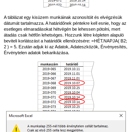
A táblázat egy kisüzem munkáinak azonosítóit és elvégzésük
dátumát tartalmazza. A határidőnek péntekre kell esnie, hogy az
esetleges elmaradásokat hétvégén be lehessen pótolni, mert
átadás csak hétfőn lehetséges. Hozzunk létre képleten alapuló
beviteli korlátozást a határidők ellenőrzésére: =HÉT.NAPJA( B2;
2 ) = 5. Ezután adjuk ki az Adatok, Adateszközök, Érvényesítés,
Érvénytelen adatok bekarikázása.