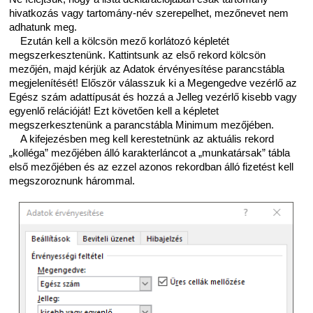
hivatkozás vagy tartomány-név szerepelhet, mezőnevet nem
adhatunk meg.
Ezután kell a kölcsön mező korlátozó képletét
megszerkesztenünk. Kattintsunk az első rekord kölcsön
mezőjén, majd kérjük az Adatok érvényesítése parancstábla
megjelenítését! Először válasszuk ki a Megengedve vezérlő az
Egész szám adattípusát és hozzá a Jelleg vezérlő kisebb vagy
egyenlő relációját! Ezt követően kell a képletet
megszerkesztenünk a parancstábla Minimum mezőjében.
A kifejezésben meg kell kerestetnünk az aktuális rekord
„kolléga” mezőjében álló karakterláncot a „munkatársak” tábla
első mezőjében és az ezzel azonos rekordban álló fizetést kell
megszoroznunk hárommal.