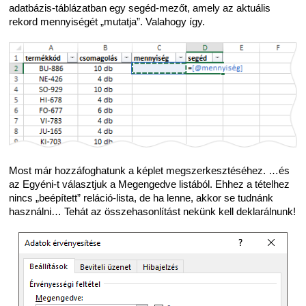
adatbázis-táblázatban egy segéd-mezőt, amely az aktuális
rekord mennyiségét „mutatja”. Valahogy így.
Most már hozzáfoghatunk a képlet megszerkesztéséhez. …és
az Egyéni-t választjuk a Megengedve listából. Ehhez a tételhez
nincs „beépített” reláció-lista, de ha lenne, akkor se tudnánk
használni… Tehát az összehasonlítást nekünk kell deklarálnunk!