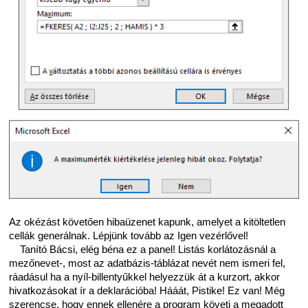
Az okézást követően hibaüzenet kapunk, amelyet a kitöltetlen
cellák generálnak. Lépjünk tovább az Igen vezérlővel!
Tanító Bácsi, elég béna ez a panel! Listás korlátozásnál a
mezőnevet-, most az adatbázis-táblázat nevét nem ismeri fel,
ráadásul ha a nyíl-billentyűkkel helyezzük át a kurzort, akkor
hivatkozásokat ír a deklarációba! Hááát, Pistike! Ez van! Még
szerencse, hogy ennek ellenére a program követi a megadott