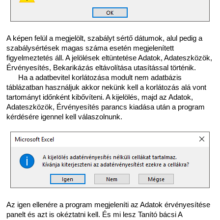
A képen felül a megjelölt, szabályt sértő dátumok, alul pedig a
szabálysértések magas száma esetén megjelenített
figyelmeztetés áll. A jelölések eltüntetése Adatok, Adateszközök,
Érvényesítés, Bekarikázás eltávolítása utasítással történik.
Ha a adatbevitel korlátozása modult nem adatbázis
táblázatban használjuk akkor nekünk kell a korlátozás alá vont
tartományt időnként kibővíteni. A kijelölés, majd az Adatok,
Adateszközök, Érvényesítés parancs kiadása után a program
kérdésére igennel kell válaszolnunk.
Az igen ellenére a program megjeleníti az Adatok érvényesítése
panelt és azt is okéztatni kell. És mi lesz Tanító bácsi A