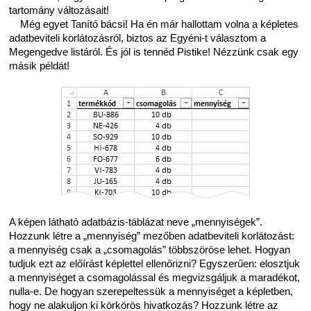
tartomány változásait!
Még egyet Tanító bácsi! Ha én már hallottam volna a képletes
adatbeviteli korlátozásról, biztos az Egyéni-t választom a
Megengedve listáról. És jól is tennéd Pistike! Nézzünk csak egy
másik példát!
A képen látható adatbázis-táblázat neve „mennyiségek”.
Hozzunk létre a „mennyiség” mezőben adatbeviteli korlátozást:
a mennyiség csak a „csomagolás” többszöröse lehet. Hogyan
tudjuk ezt az előírást képlettel ellenőrizni? Egyszerűen: elosztjuk
a mennyiséget a csomagolással és megvizsgáljuk a maradékot,
nulla-e. De hogyan szerepeltessük a mennyiséget a képletben,
hogy ne alakuljon ki körkörös hivatkozás? Hozzunk létre az