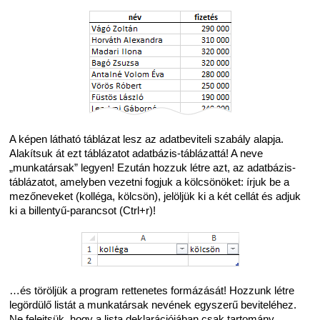
A képen látható táblázat lesz az adatbeviteli szabály alapja.
Alakítsuk át ezt táblázatot adatbázis-táblázattá! A neve
„munkatársak” legyen! Ezután hozzuk létre azt, az adatbázis-
táblázatot, amelyben vezetni fogjuk a kölcsönöket: írjuk be a
mezőneveket (kolléga, kölcsön), jelöljük ki a két cellát és adjuk
ki a billentyű-parancsot (Ctrl+r)!
…és töröljük a program rettenetes formázását! Hozzunk létre
legördülő listát a munkatársak nevének egyszerű beviteléhez.
Ne felejtsük, hogy a lista deklarációjában csak tartomány