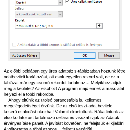
Az előbbi példában egy üres adatbázis-táblázatban hoztunk létre
adatbeviteli korlátozást, ott csak egyetlen rekord volt, de ez a
táblázat már egy csomó rekordot tartalmaz… Melyikhez adjuk
meg a képletet? Az elsőhöz! A program majd ennek a másolatát
helyezi el a többi rekordba.
Ahogy eltűnik az utolsó parancstábla is, kellemes
megelégedettséget érzünk. De az első teszt-adat bevitele
keserű csalódást okozhat! Valamit elrontottunk. Rákattintunk az
első korlátozást tartalmazó cellára és visszahívjuk az Adatok
érvényesítése panelt. A javítást követően, ne felejtsük el kijelölni
A változtatás a többi azonos… feliratú vezérlőt!