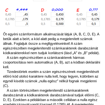
Őt egyéni számformátum alkalmazását látjuk (A, B, C, D, E). A
betűk alatt a beírt, a kód alatt pedig a megjelenített számok
állnak. Foglaljuk össze a megfigyeléseinket! A szám
egészrészében megjelenítendő számkarakterek darabszámát
kódkarakterekkel nem tudjuk korlátozni (lásd „A” és „B” példát).
A szám egészrészében a számkarakterek hármas
csoportosítása nem automatikus (A, B), azt a kódban deklarálni
kell.
Tizedestörtek esetén a szám egészrészének megjelenítését
előíró kód utolsó karaktere nulla kell, hogy legyen, különben az
egynél kisebb számok „nulla egész” nélkül fognak megjelenni
(C).
A szám törtrészében megjelenítendő számkarakterek
darabszámát a kódkarakterek darabszámával tudjuk előírni (C,
D, E). Ezekben a példákban a második cellában a nulla egész
ezerhétszáznyolcvanöt tízezred (0,1785) áll. A megjelenítés