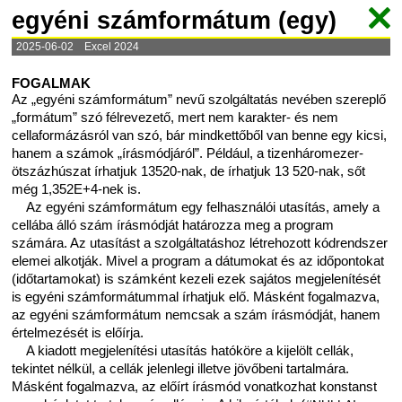
egyéni számformátum (egy)
2025-06-02 Excel 2024
FOGALMAK
Az „egyéni számformátum” nevű szolgáltatás nevében szereplő
„formátum” szó félrevezető, mert nem karakter- és nem
cellaformázásról van szó, bár mindkettőből van benne egy kicsi,
hanem a számok „írásmódjáról”. Például, a tizenháromezer-
ötszázhúszat írhatjuk 13520-nak, de írhatjuk 13 520-nak, sőt
még 1,352E+4-nek is.
Az egyéni számformátum egy felhasználói utasítás, amely a
cellába álló szám írásmódját határozza meg a program
számára. Az utasítást a szolgáltatáshoz létrehozott kódrendszer
elemei alkotják. Mivel a program a dátumokat és az időpontokat
(időtartamokat) is számként kezeli ezek sajátos megjelenítését
is egyéni számformátummal írhatjuk elő. Másként fogalmazva,
az egyéni számformátum nemcsak a szám írásmódját, hanem
értelmezését is előírja.
A kiadott megjelenítési utasítás hatóköre a kijelölt cellák,
tekintet nélkül, a cellák jelenlegi illetve jövőbeni tartalmára.
Másként fogalmazva, az előírt írásmód vonatkozhat konstanst