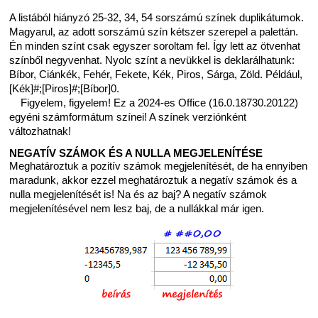
A listából hiányzó 25-32, 34, 54 sorszámú színek duplikátumok.
Magyarul, az adott sorszámú szín kétszer szerepel a palettán.
Én minden színt csak egyszer soroltam fel. Így lett az ötvenhat
színből negyvenhat. Nyolc színt a nevükkel is deklarálhatunk:
Bíbor, Ciánkék, Fehér, Fekete, Kék, Piros, Sárga, Zöld. Például,
[Kék]#;[Piros]#;[Bíbor]0.
Figyelem, figyelem! Ez a 2024-es Office (16.0.18730.20122)
egyéni számformátum színei! A színek verziónként
változhatnak!
NEGATÍV SZÁMOK ÉS A NULLA MEGJELENÍTÉSE
Meghatároztuk a pozitív számok megjelenítését, de ha ennyiben
maradunk, akkor ezzel meghatároztuk a negatív számok és a
nulla megjelenítését is! Na és az baj? A negatív számok
megjelenítésével nem lesz baj, de a nullákkal már igen.