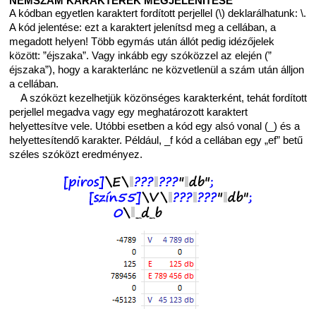
NEMSZÁM KARAKTEREK MEGJELENÍTÉSE
A kódban egyetlen karaktert fordított perjellel (\) deklarálhatunk: \
.
A kód jelentése: ezt a karaktert jelenítsd meg a cellában, a
megadott helyen! Több egymás után állót pedig idézőjelek
között: ”éjszaka”. Vagy inkább egy szóközzel az elején (”
éjszaka”), hogy a karakterlánc ne közvetlenül a szám után álljon
a cellában.
A szóközt kezelhetjük közönséges karakterként, tehát fordított
perjellel megadva vagy egy meghatározott karaktert
helyettesítve vele. Utóbbi esetben a kód egy alsó vonal (_) és a
helyettesítendő karakter. Például, _f kód a cellában egy „ef” betű
széles szóközt eredményez.