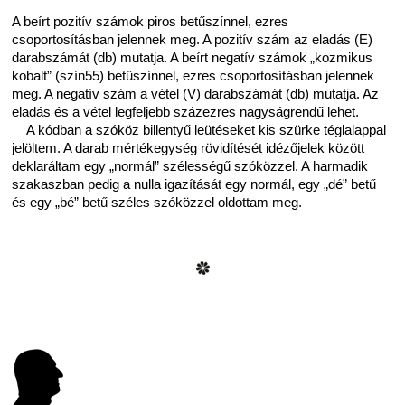
A beírt pozitív számok piros betűszínnel, ezres
csoportosításban jelennek meg. A pozitív szám az eladás (E)
darabszámát (db) mutatja. A beírt negatív számok „kozmikus
kobalt” (szín55) betűszínnel, ezres csoportosításban jelennek
meg. A negatív szám a vétel (V) darabszámát (db) mutatja. Az
eladás és a vétel legfeljebb százezres nagyságrendű lehet.
A kódban a szóköz billentyű leütéseket kis szürke téglalappal
jelöltem. A darab mértékegység rövidítését idézőjelek között
deklaráltam egy „normál” szélességű szóközzel. A harmadik
szakaszban pedig a nulla igazítását egy normál, egy „dé” betű
és egy „bé” betű széles szóközzel oldottam meg.