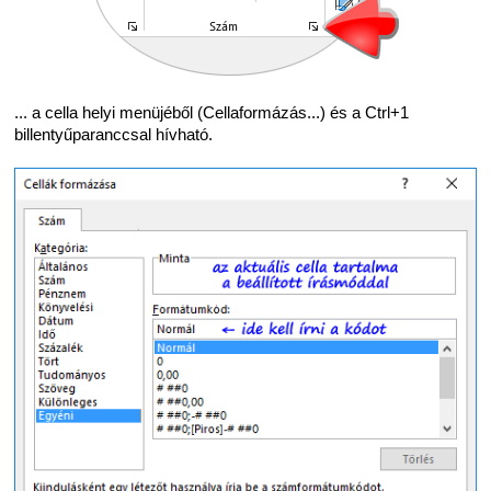
... a cella helyi menüjéből (Cellaformázás...) és a Ctrl+1
billentyűparanccsal hívható.