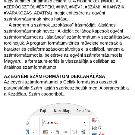
vagy képletet tartalmazó cellára is. A hibaértékek (
#NULLA!,
#ZÉRÓOSZTÓ!, #ÉRTÉK!, #HIV!, #NÉV?, #SZÁM!, #HIÁNYZIK,
#VÁRAKOZÁS_ADATRA
) megjelenítésére az egyéni
számformátumnak nincs hatása.
A program a számok „szokásos” írásmódját „általános”
számformátumnak nevezi. A kijelölt cellához kapcsolt egyéni
számformátumot az „általános” számformátum visszaállításával
törölhetjük. A program formátum-törlés művelete nemcsak a
karakter és cellaformázásokat távolítja el a cellából, hanem a
számformátumot is, beleértve az egyéni számformátumot is.
Magyarul, a formátum-törlés is visszaállítja a cellában az
általános számformátumot.
AZ EGYÉNI SZÁMFORMÁTUM DEKLARÁLÁSA
Az egyéni számformátumot a Cellák formázása összetett
parancstábla Szám lapján szerkeszthetjük meg. A parancstábla
a Kezdőlap, Szám csoportból...