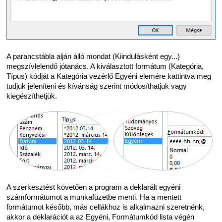
A parancstábla alján álló mondat (Kiindulásként egy...)
megszívlelendő jótanács. A kiválasztott formátum (Kategória,
Típus) kódját a Kategória vezérlő Egyéni elemére kattintva meg
tudjuk jeleníteni és kívánság szerint módosíthatjuk vagy
kiegészíthetjük.
A szerkesztést követően a program a deklarált egyéni
számformátumot a munkafüzetbe menti. Ha a mentett
formátumot később, más cellákhoz is alkalmazni szeretnénk,
akkor a deklarációt a az Egyéni, Formátumkód lista végén