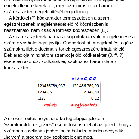
ennek ellenére kerekített, mert az előírás csak három
számkarakter megjelenítését engedi meg.
A kérdőjel (?) kódkarakter természetesen a szám
egészrészének megjelenítését előíró kódrészben is
használható, nem csak a törtrész kódrészében (E).
A számkarakterek hármas csoportokban való megjelenítése a
szám olvashatóságát javítja. Csoportosított megjelenítést egész
számokra illetve decimális törtek egészrészére írhatunk elő.
Deklarációja mindhárom számot jelölő kódkarakter (0, #, ?)
esetében azonos: kódkarakter, szóköz és három darab
kódkarakter.
A szóköz leütés helyét szürke téglalappal jelöltem.
Számkarakterek „ezres” csoportosítása tehát azt jelenti, hogy a
számban a cellában jobbról balra haladva minden negyedik
„helyen” a program egy szóközt jelenít meg.