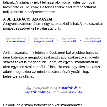
találjuk. A listában kijelölt felhasználói kód a Törlés gombbal
távolítható el. De, csakis a felhasználók által létrehozottakat
tudjuk törölni, a beépítetteket nem!
A DEKLARÁCIÓ SZAKASZAI
A egyéni számformátum négy szakaszból állhat. A szakaszokat
pontosvesszővel kell elválasztanunk.
Azért használtam feltételes módot, mert balról jobbra haladva
nem kötelező a megadott szakaszt vagy szakaszokat követő
szakaszokat is megadnunk. Tehát, az egyéni számformátum
akár egyetlen szakaszból is állhat. Ha csak egyetlen szakaszt
adunk meg, akkor az minden számra érvényesülni fog,
beleértve a nullát is.
Például, ha a szám törtrészében két számkarakter