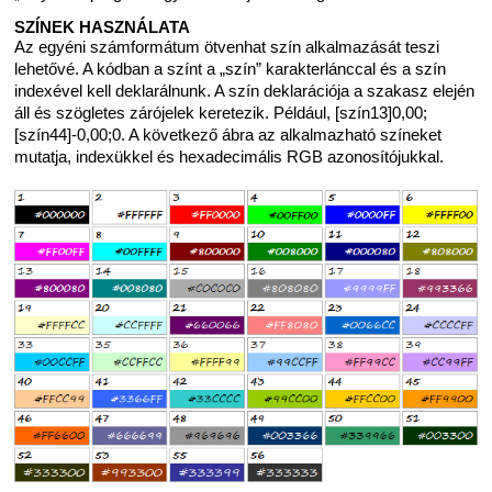
SZÍNEK HASZNÁLATA
Az egyéni számformátum ötvenhat szín alkalmazását teszi
lehetővé. A kódban a színt a „szín” karakterlánccal és a szín
indexével kell deklarálnunk. A szín deklarációja a szakasz elején
áll és szögletes zárójelek keretezik. Például, [szín13]0,00;
[szín44]-0,00;0. A következő ábra az alkalmazható színeket
mutatja, indexükkel és hexadecimális RGB azonosítójukkal.