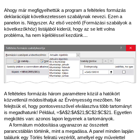
Ahogy már megfigyelhettük a program a feltételes formázás
deklarációját következetessen szabálynak nevezi. Ezen a
panelon is. Négyszer. Az első vezérlő (Formázási szabályok a
következőkhöz) listájából kiderül, hogy az se lett volna
probléma, ha nem kijelöléssel kezdünk…
A feltételes formázás három paramétere közül a hatókört
közvetlenül módosíthatjuk az Érvényesség mezőben. Ne
felejtsük el, hogy pontosvesszővel elválasztva több tartományt
is megadhatunk! Például, =$A$2:$A$21;$C$2:$C$21. Egyetlen
megkötés van: azonos lapon legyenek a tartományok.
A formátum módosítása ugyanazon az összetett
parancstáblán történik, mint a megadása. A panel minden lapján
találunk egy Törlés feliratú vezérlőt, amellyel egy művelettel