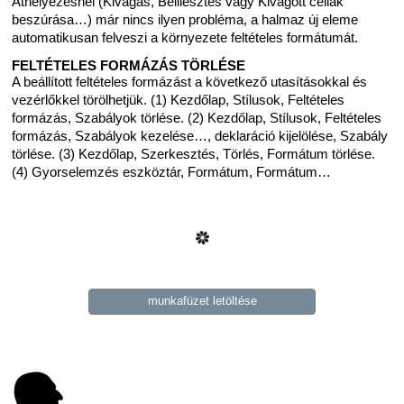
Áthelyezésnél (Kivágás, Beillesztés vagy Kivágott cellák
beszúrása…) már nincs ilyen probléma, a halmaz új eleme
automatikusan felveszi a környezete feltételes formátumát.
FELTÉTELES FORMÁZÁS TÖRLÉSE
A beállított feltételes formázást a következő utasításokkal és
vezérlőkkel törölhetjük. (1) Kezdőlap, Stílusok, Feltételes
formázás, Szabályok törlése. (2) Kezdőlap, Stílusok, Feltételes
formázás, Szabályok kezelése…, deklaráció kijelölése, Szabály
törlése. (3) Kezdőlap, Szerkesztés, Törlés, Formátum törlése.
(4) Gyorselemzés eszköztár, Formátum, Formátum…
munkafüzet letöltése