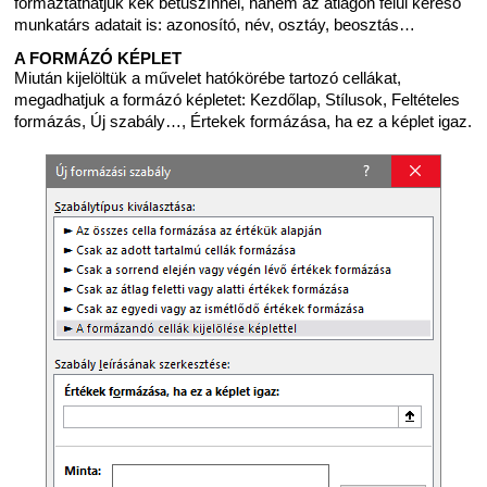
formáztathatjuk kék betűszínnel, hanem az átlagon felül kereső
munkatárs adatait is: azonosító, név, osztáy, beosztás…
A FORMÁZÓ KÉPLET
Miután kijelöltük a művelet hatókörébe tartozó cellákat,
megadhatjuk a formázó képletet: Kezdőlap, Stílusok, Feltételes
formázás, Új szabály…, Értekek formázása, ha ez a képlet igaz.