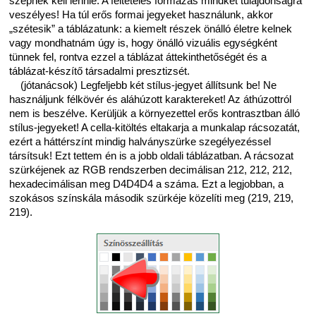
szépnek kell lennie. A feltételes formázás mindkét tulajdonságra
veszélyes! Ha túl erős formai jegyeket használunk, akkor
„szétesik” a táblázatunk: a kiemelt részek önálló életre kelnek
vagy mondhatnám úgy is, hogy önálló vizuális egységként
tünnek fel, rontva ezzel a táblázat áttekinthetőségét és a
táblázat-készítő társadalmi presztizsét.
(jótanácsok) Legfeljebb két stílus-jegyet állítsunk be! Ne
használjunk félkövér és aláhúzott karaktereket! Az áthúzottról
nem is beszélve. Kerüljük a környezettel erős kontrasztban álló
stílus-jegyeket! A cella-kitöltés eltakarja a munkalap rácsozatát,
ezért a háttérszínt mindig halványszürke szegélyezéssel
társítsuk! Ezt tettem én is a jobb oldali táblázatban. A rácsozat
szürkéjenek az RGB rendszerben decimálisan 212, 212, 212,
hexadecimálisan meg D4D4D4 a száma. Ezt a legjobban, a
szokásos színskála második szürkéje közelíti meg (219, 219,
219).