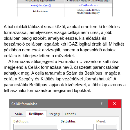
A bal ololdali táblázat sorai közül, azokat emeltem ki feltételes
formázással, amelyeknek vizsga cellája nem üres, a jobb
oldaliban pedig azokét, amelyek esszé, kis előadás és
beszámoló celláiban legalább két IGAZ logikai érték áll. Mindkét
példában nem csak a vizsgált, hanem a kapcsolódó adatok
celláira is kiterjesztettem a műveletet.
A formázás stílusjegyeit a Formátum… vezérlőre kattintva
megjelenő a Cellák formázása nevű, összetett parancstáblán
adhatjuk meg. A cella tartalmát a Szám és Betűtípus, magát a
cellát a Szegély és Kitöltés lap vezérlőivel „formázhatjuk”. A
parancstábla Betűtípus lapjának kívételével, a többi lap azonos a
felhasználói formázáskor megismert lapokkal.