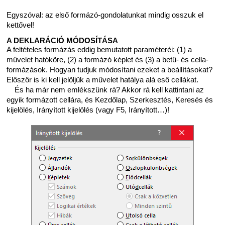
Egyszóval: az első formázó-gondolatunkat mindig osszuk el
kettővel!
A DEKLARÁCIÓ MÓDOSÍTÁSA
A feltételes formázás eddig bemutatott paraméteréi: (1) a
művelet hatóköre, (2) a formázó képlet és (3) a betű- és cella-
formázások. Hogyan tudjuk módosítani ezeket a beállításokat?
Először is ki kell jelöljük a művelet hatálya alá eső cellákat.
És ha már nem emlékszünk rá? Akkor rá kell kattintani az
egyik formázott cellára, és Kezdőlap, Szerkesztés, Keresés és
kijelölés, Irányított kijelölés (vagy F5, Irányított…)!