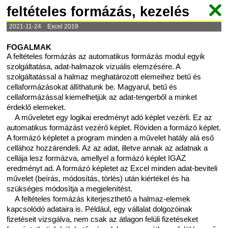
feltételes formázás, kezelés
2021-11-24 Excel 2019
FOGALMAK
A feltételes formázás az automatikus formázás modul egyik
szolgáltatása, adat-halmazok vizuális elemzésére. A
szolgáltatással a halmaz meghatározott elemeihez betű és
cellaformázásokat állíthatunk be. Magyarul, betű és
cellaformázással kiemelhetjük az adat-tengerből a minket
érdeklő elemeket.
A műveletet egy logikai eredményt adó képlet vezérli. Ez az
automatikus formázást vezérő képlet. Röviden a formázó képlet.
A formázó képletet a program minden a művelet hatály alá eső
cellához hozzárendeli. Az az adat, illetve annak az adatnak a
cellája lesz formázva, amellyel a formázó képlet IGAZ
eredményt ad. A formázó képletet az Excel minden adat-beviteli
művelet (beírás, módosítás, törlés) után kiértékel és ha
szükséges módosítja a megjelenítést.
A feltételes formázás kiterjeszthető a halmaz-elemek
kapcsolódó adataira is. Például, egy vállalat dolgozóinak
fizetéseit vizsgálva, nem csak az átlagon felüli fizetéseket