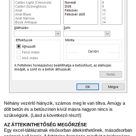
Néhány vezérlő hiányzik, számos meg le van tíltva. Amúgy a
dőlt betűn és a betűszínen kívül másra nagyon nincs is
szükségünk. (Lásd a következő részt!)
AZ ÁTTEKINTHETŐSÉG MEGŐRZÉSE
Egy excel-táblázatnak elsősorban áttekinthetőnek, másodsorban