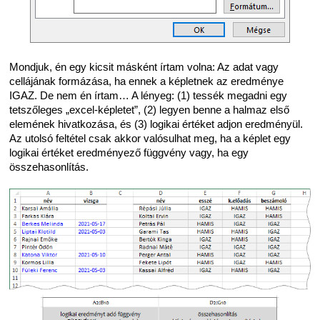
Mondjuk, én egy kicsit másként írtam volna: Az adat vagy
cellájának formázása, ha ennek a képletnek az eredménye
IGAZ. De nem én írtam… A lényeg: (1) tessék megadni egy
tetszőleges „excel-képletet”, (2) legyen benne a halmaz első
elemének hivatkozása, és (3) logikai értéket adjon eredményül.
Az utolsó feltétel csak akkor valósulhat meg, ha a képlet egy
logikai értéket eredményező függvény vagy, ha egy
összehasonlítás.