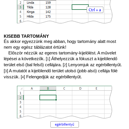
KISEBB TARTOMÁNY
És akkor egyezzünk meg abban, hogy tartomány alatt most
nem egy egész táblázatot értünk!
Először nézzük az egeres tartomány-kijelölést. A művelet
lépései a következők. [
] Áthelyezzük a fókuszt a kijelölendő
1
terület első (bal felső) cellájára. [
] Lenyomjuk az egérbillentyűt.
2
[
] A mutatót a kijelölendő terület utolsó (jobb alsó) cellája fölé
3
visszük. [
] Felengedjük az egérbillentyűt.
4