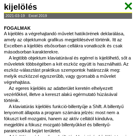
kijelölés
2021-03-19 Excel 2019
FOGALMAK
A kijelölés a végrehajtandó művelet hatókörének deklarálása,
amely az objektumok grafikus megjelölésével történik. Itt az
Excelben a kijelölés elsősorban cellákra vonatkozik és csak
másodsorban karakterekre.
A legtöbb objektum klaviatúrával és egérrel is kijelölhető, sőt a
műveletek többségében a két eszköz együtt is használható. Az
eszköz-választást praktikus szempontok határozzák meg:
melyik eszközzel egyszerűbb, vagy gyorsabb a művelet
végrehajtása.
Az egeres kijelölés az adatterület keretén elhelyezett
vezérlőkkel, illetve a kereszt alakú egérmutató húzásával
történik.
A klaviatúrás kijelölés funkció-billentyűje a Shift. A billentyű
lenyomott állapota a program számára jelzés: most nem a
fókuszt kell mozgatni, hanem az aktív cellától kiindulva,
megjelölni a fókusz mozgató billentyűkkel és billentyű-
parancsokkal bejárt területet.