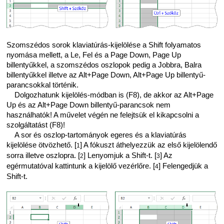
Szomszédos sorok klaviatúrás-kijelölése a Shift folyamatos
nyomása mellett, a Le, Fel és a Page Down, Page Up
billentyűkkel, a szomszédos oszlopok pedig a Jobbra, Balra
billentyűkkel illetve az Alt+Page Down, Alt+Page Up billentyű-
parancsokkal történik.
Dolgozhatunk kijelölés-módban is (F8), de akkor az Alt+Page
Up és az Alt+Page Down billentyű-parancsok nem
használhatók! A művelet végén ne felejtsük el kikapcsolni a
szolgáltatást (F8)!
A sor és oszlop-tartományok egeres és a klaviatúrás
kijelölése ötvözhető. [
] A fókuszt áthelyezzük az első kijelölendő
1
sorra illetve oszlopra. [
] Lenyomjuk a Shift-t. [
] Az
2
3
egérmutatóval kattintunk a kijelölő vezérlőre. [
] Felengedjük a
4
Shift-t.