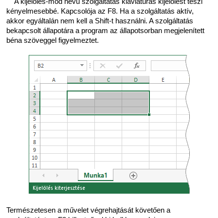
A kijelölés-mód nevű szolgáltatás klaviatúrás kijelölést teszi
kényelmesebbé. Kapcsolója az F8. Ha a szolgáltatás aktív,
akkor egyáltalán nem kell a Shift-t használni. A szolgáltatás
bekapcsolt állapotára a program az állapotsorban megjelenített
béna szöveggel figyelmeztet.
Természetesen a művelet végrehajtását követően a