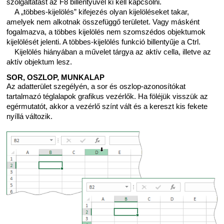
szolgáltatást az F8 billentyűvel ki kell kapcsolni.
A „többes-kijelölés” kifejezés olyan kijelöléseket takar,
amelyek nem alkotnak összefüggő területet. Vagy másként
fogalmazva, a többes kijelölés nem szomszédos objektumok
kijelölését jelenti. A többes-kijelölés funkció billentyűje a Ctrl.
Kijelölés hiányában a művelet tárgya az aktív cella, illetve az
aktív objektum lesz.
SOR, OSZLOP, MUNKALAP
Az adatterület szegélyén, a sor és oszlop-azonosítókat
tartalmazó téglalapok grafikus vezérlők. Ha föléjük visszük az
egérmutatót, akkor a vezérlő színt vált és a kereszt kis fekete
nyíllá változik.