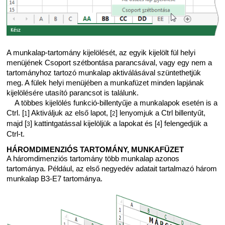
A munkalap-tartomány kijelölését, az egyik kijelölt fül helyi
menüjének Csoport szétbontása parancsával, vagy egy nem a
tartományhoz tartozó munkalap aktiválásával szüntethetjük
meg. A fülek helyi menüjében a munkafüzet minden lapjának
kijelölésére utasító parancsot is találunk.
A többes kijelölés funkció-billentyűje a munkalapok esetén is a
Ctrl. [
] Aktiváljuk az első lapot, [
] lenyomjuk a Ctrl billentyűt,
1
2
majd [
] kattintgatással kijelöljük a lapokat és [
] felengedjük a
3
4
Ctrl-t.
HÁROMDIMENZIÓS TARTOMÁNY, MUNKAFÜZET
A háromdimenziós tartomány több munkalap azonos
tartománya. Például, az első negyedév adatait tartalmazó három
munkalap B3-E7 tartománya.