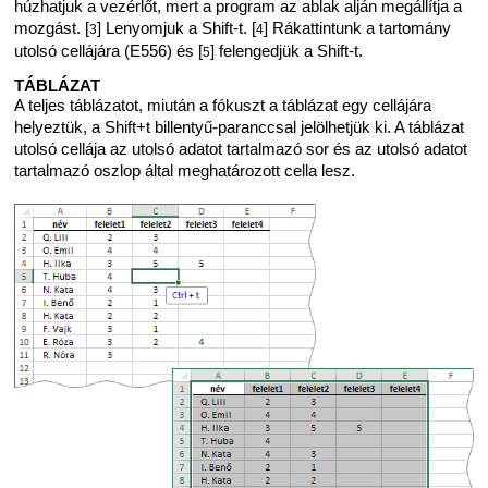
húzhatjuk a vezérlőt, mert a program az ablak alján megállítja a
mozgást. [
] Lenyomjuk a Shift-t. [
] Rákattintunk a tartomány
3
4
utolsó cellájára (E556) és [
] felengedjük a Shift-t.
5
TÁBLÁZAT
A teljes táblázatot, miután a fókuszt a táblázat egy cellájára
helyeztük, a Shift+t billentyű-paranccsal jelölhetjük ki. A táblázat
utolsó cellája az utolsó adatot tartalmazó sor és az utolsó adatot
tartalmazó oszlop által meghatározott cella lesz.