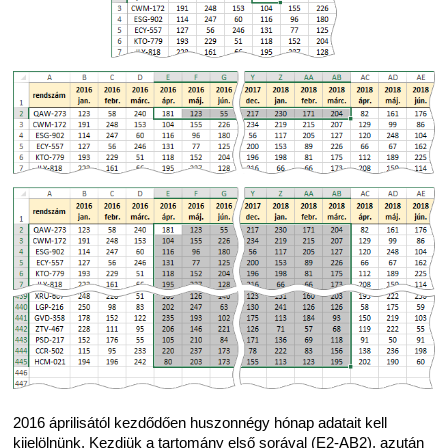
2016 áprilisától kezdődően huszonnégy hónap adatait kell
kijelölnünk. Kezdjük a tartomány első sorával (E2-AB2), azután