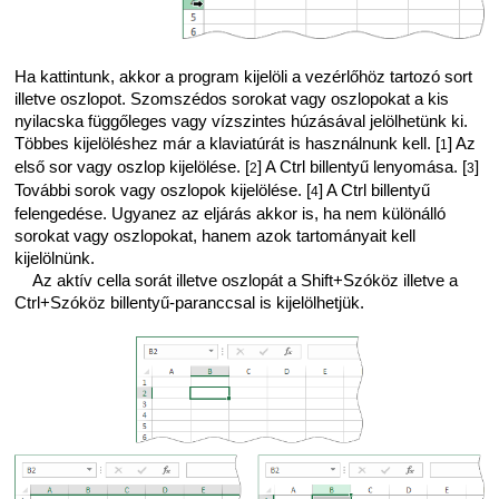
Ha kattintunk, akkor a program kijelöli a vezérlőhöz tartozó sort
illetve oszlopot. Szomszédos sorokat vagy oszlopokat a kis
nyilacska függőleges vagy vízszintes húzásával jelölhetünk ki.
Többes kijelöléshez már a klaviatúrát is használnunk kell. [
] Az
1
első sor vagy oszlop kijelölése. [
] A Ctrl billentyű lenyomása. [
]
2
3
További sorok vagy oszlopok kijelölése. [
] A Ctrl billentyű
4
felengedése. Ugyanez az eljárás akkor is, ha nem különálló
sorokat vagy oszlopokat, hanem azok tartományait kell
kijelölnünk.
Az aktív cella sorát illetve oszlopát a Shift+Szóköz illetve a
Ctrl+Szóköz billentyű-paranccsal is kijelölhetjük.