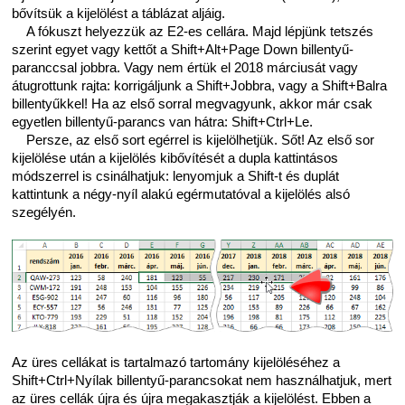
bővítsük a kijelölést a táblázat aljáig.
A fókuszt helyezzük az E2-es cellára. Majd lépjünk tetszés
szerint egyet vagy kettőt a Shift+Alt+Page Down billentyű-
paranccsal jobbra. Vagy nem értük el 2018 márciusát vagy
átugrottunk rajta: korrigáljunk a Shift+Jobbra, vagy a Shift+Balra
billentyűkkel! Ha az első sorral megvagyunk, akkor már csak
egyetlen billentyű-parancs van hátra: Shift+Ctrl+Le.
Persze, az első sort egérrel is kijelölhetjük. Sőt! Az első sor
kijelölése után a kijelölés kibővítését a dupla kattintásos
módszerrel is csinálhatjuk: lenyomjuk a Shift-t és duplát
kattintunk a négy-nyíl alakú egérmutatóval a kijelölés alsó
szegélyén.
Az üres cellákat is tartalmazó tartomány kijelöléséhez a
Shift+Ctrl+Nyílak billentyű-parancsokat nem használhatjuk, mert
az üres cellák újra és újra megakasztják a kijelölést. Ebben a