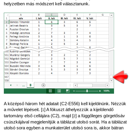
helyzetben más módszert kell választanunk.
A középső három hét adatait (C2-E556) kell kijelölnünk. Nézzük
a művelet lépéseit. [
] A fókuszt áthelyezzük a kijelölendő
1
tartomány első cellájára (C2), majd [
] a függőleges görgetősáv
2
csúszkájával megjelenítjük a táblázat utolsó sorát. Ha a táblázat
utolsó sora egyben a munkaterület utolsó sora is, akkor bátran