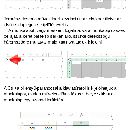
Természetesen a műveletsort kezdhetjük az első sor illetve az
első oszlop egeres kijelölésével is.
A munkalapot, vagy másként fogalmazva a munkalap összes
celláját, a keret bal felső sarkán álló, szürke derékszögű
háromszögre mutatva, majd kattintva tudjuk kijelölni.
A Ctrl+a billentyű-paranccsal a klaviatúráról is kijelölhetjük a
munkalapot, csak a művelet előtt a fókuszt helyezzük át a
munkalap egy szabad területére!